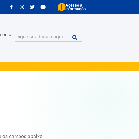
Acesso à
Informação
imento
e os campos abaixo.