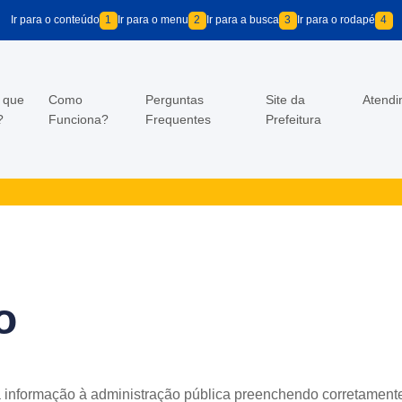
Ir para o conteúdo
1
Ir para o menu
2
Ir para a busca
3
Ir para o rodapé
4
 que
Como
Perguntas
Site da
Atend
?
Funciona?
Frequentes
Prefeitura
o
 informação à administração pública preenchendo corretament