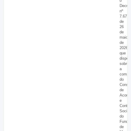
o
Decret
nº
7.677,
de
26
de
maio
de
2026,
que
dispõe
sobre
a
compo
do
Conse
de
Acomp
e
Contro
Social
do
Fundo
de