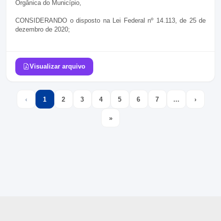
Orgânica do Município,
CONSIDERANDO
o disposto na Lei Federal nº 14.113, de 25 de
dezembro de 2020;
Visualizar arquivo
‹
1
2
3
4
5
6
7
…
›
Previous
(current)
More
Next
»
Last