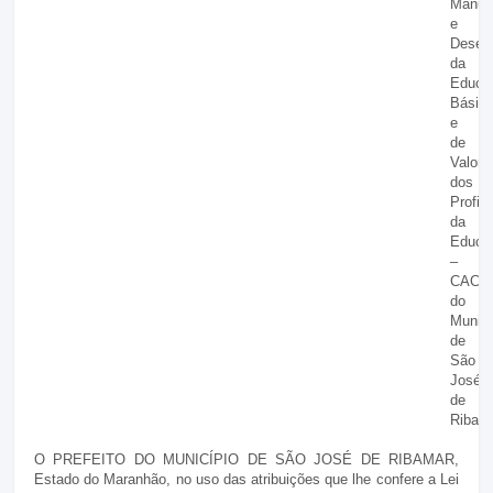
Manut
e
Desen
da
Educa
Básic
e
de
Valori
dos
Profis
da
Educa
–
CACS
do
Municí
de
São
José
de
Ribama
O PREFEITO DO MUNICÍPIO DE SÃO JOSÉ DE RIBAMAR,
Estado do Maranhão, no uso das atribuições que lhe confere a Lei