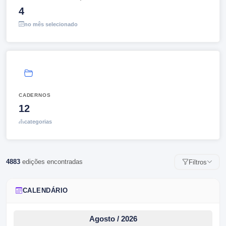
4
no mês selecionado
CADERNOS
12
categorias
4883
ediç
ões
encontrada
s
Filtros
CALENDÁRIO
Agosto / 2026