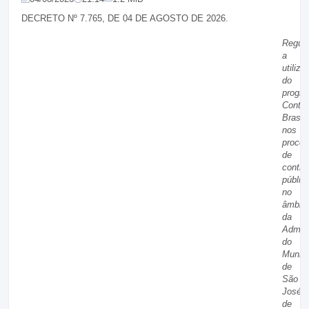
DECRETO Nº 7.765, DE 04 DE AGOSTO DE 2026.
Regul
a
utiliza
do
progr
Contra
Brasil
nos
proce
de
contra
públic
no
âmbito
da
Admini
do
Municí
de
São
José
de