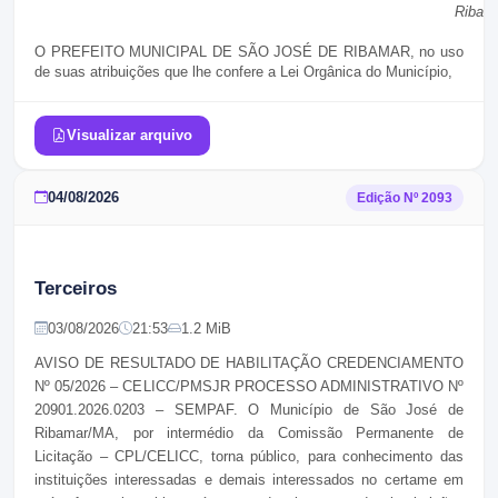
Ribam
O PREFEITO MUNICIPAL DE SÃO JOSÉ DE RIBAMAR,
no uso
de suas atribuições que lhe confere a Lei Orgânica do Município,
Visualizar arquivo
04/08/2026
Edição Nº
2093
Terceiros
03/08/2026
21:53
1.2 MiB
AVISO DE RESULTADO DE HABILITAÇÃO CREDENCIAMENTO
Nº 05/2026 – CELICC/PMSJR PROCESSO ADMINISTRATIVO Nº
20901.2026.0203 – SEMPAF.
O Município de São José de
Ribamar/MA, por intermédio da Comissão Permanente de
Licitação – CPL/CELICC, torna público, para conhecimento das
instituições interessadas e demais interessados no certame em