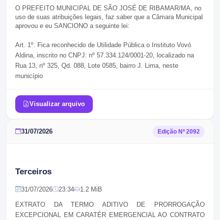
O PREFEITO MUNICIPAL DE SÃO JOSÉ DE RIBAMAR/MA
, no
uso de suas atribuições legais, faz saber que a Câmara Municipal
aprovou e eu SANCIONO a seguinte lei:
Art. 1º.
Fica reconhecido de Utilidade Pública o Instituto Vovó
Aldina, inscrito no CNPJ: nº 57.334.124/0001-20, localizado na
Rua 13, nº 325, Qd. 088, Lote 0585, bairro J. Lima, neste
município
Visualizar arquivo
31/07/2026
Edição Nº
2092
Terceiros
31/07/2026
23:34
1.2 MiB
EXTRATO DA TERMO ADITIVO DE PRORROGAÇÃO
EXCEPCIONAL EM CARATÉR EMERGENCIAL AO CONTRATO