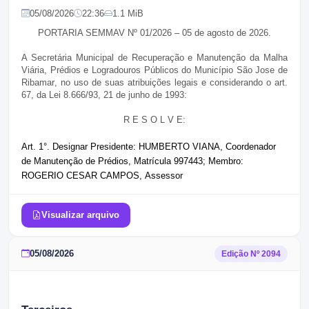
05/08/2026
22:36
1.1 MiB
PORTARIA SEMMAV Nº 01/2026 – 05 de agosto de 2026.
A Secretária Municipal de Recuperação e Manutenção da Malha
Viária, Prédios e Logradouros Públicos do Município São Jose de
Ribamar
, no uso de suas atribuições legais e considerando o art.
67, da Lei 8.666/93, 21 de junho de 1993:
R E S O L V E:
Art. 1°.
Designar Presidente:
HUMBERTO VIANA
, Coordenador
de Manutenção de Prédios, Matrícula 997443; Membro:
ROGERIO CESAR CAMPOS,
Assessor
Visualizar arquivo
05/08/2026
Edição Nº
2094