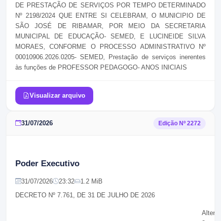
DE PRESTAÇÃO DE SERVIÇOS POR TEMPO DETERMINADO
Nº 2198/2024 QUE ENTRE SI CELEBRAM, O
MUNICIPIO DE
SÃO JOSÉ DE RIBAMAR, POR MEIO DA SECRETARIA
MUNICIPAL DE EDUCAÇÃO- SEMED, E LUCINEIDE SILVA
MORAES, CONFORME O PROCESSO ADMINISTRATIVO Nº
00010906.2026.0205- SEMED,
Prestação
de serviços inerentes
às funções de
PROFESSOR PEDAGOGO- ANOS INICIAIS
Visualizar arquivo
31/07/2026
Edição Nº
2272
Poder Executivo
31/07/2026
23:32
1.2 MiB
DECRETO Nº 7.761, DE 31 DE JULHO DE 2026
Altera